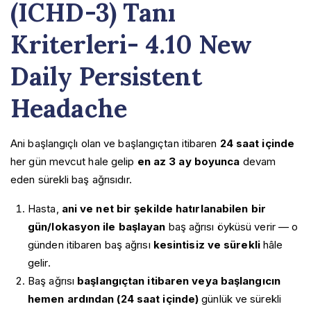
(ICHD-3) Tanı
Migren
Nervus İntermedius Nevraljisi
Kriterleri- 4.10 New
Nummular Baş Ağrısı
Oksipital Nevralji
Daily Persistent
Öksürük ile İlişkili Baş Ağrısı
Seksüel Aktivite ile İlişkili Baş Ağrısı
Headache
Servikojenik Baş Ağrısı
Trigeminal Nevralji
Yanan Ağız Sendromu
Ani başlangıçlı olan ve başlangıçtan itibaren
24 saat içinde
Yeni Günlük Israrcı Baş Ağrısı (NDPH)
her gün mevcut hale gelip
en az 3 ay boyunca
devam
eden sürekli baş ağrısıdır.
Hasta,
ani ve net bir şekilde hatırlanabilen bir
gün/lokasyon ile başlayan
baş ağrısı öyküsü verir — o
günden itibaren baş ağrısı
kesintisiz ve sürekli
hâle
gelir.
Baş ağrısı
başlangıçtan itibaren veya başlangıcın
hemen ardından (24 saat içinde)
günlük ve sürekli