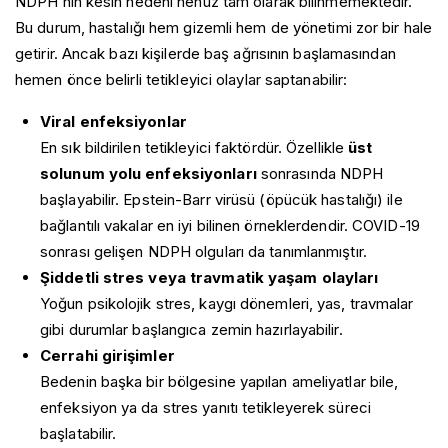
NDPH’nin kesin nedeni henüz tam olarak bilinmemektedir.
Bu durum, hastalığı hem gizemli hem de yönetimi zor bir hale
getirir. Ancak bazı kişilerde baş ağrısının başlamasından
hemen önce belirli tetikleyici olaylar saptanabilir:
Viral enfeksiyonlar
En sık bildirilen tetikleyici faktördür. Özellikle
üst
solunum yolu enfeksiyonları
sonrasında NDPH
başlayabilir. Epstein-Barr virüsü (öpücük hastalığı) ile
bağlantılı vakalar en iyi bilinen örneklerdendir. COVID-19
sonrası gelişen NDPH olguları da tanımlanmıştır.
Şiddetli stres veya travmatik yaşam olayları
Yoğun psikolojik stres, kaygı dönemleri, yas, travmalar
gibi durumlar başlangıca zemin hazırlayabilir.
Cerrahi girişimler
Bedenin başka bir bölgesine yapılan ameliyatlar bile,
enfeksiyon ya da stres yanıtı tetikleyerek süreci
başlatabilir.