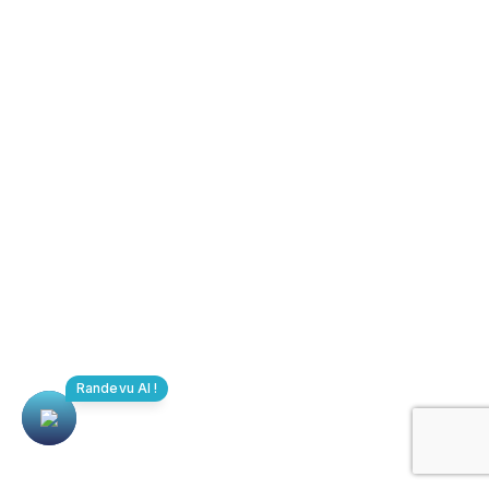
Baş Ağrısı Hastalıkları
Baş Dönmesi Hastalıkları
Menü
Anasayfa
Hakkımda
Videolar
Randevu Al !
Galeri
Blog
İletişim