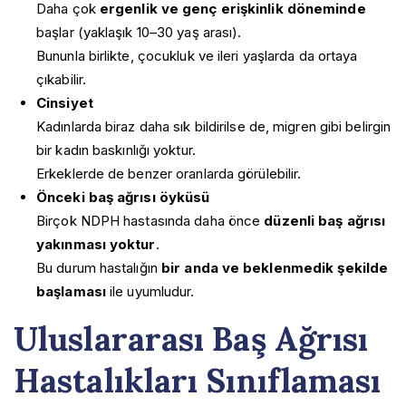
Daha çok
ergenlik ve genç erişkinlik döneminde
başlar (yaklaşık 10–30 yaş arası).
Bununla birlikte, çocukluk ve ileri yaşlarda da ortaya
Anasayfa
çıkabilir.
Hakkımda
Cinsiyet
Prof. Dr. Pınar Yalınay Dikmen
Baş Ağrısı Hastalıkları
Kadınlarda biraz daha sık bildirilse de, migren gibi belirgin
Videolar
Akut Sinüzite Bağlı Baş Ağrısı
Baş Dönmesi Hastalıkları
Galeri
bir kadın baskınlığı yoktur.
Alkolün Neden Olduğu Baş Ağrısı
Bilimsel Yayınlar
Benign Paroksismal Pozisyonel Vertigo
Erkeklerde de benzer oranlarda görülebilir.
Blog
Dış Basınç ile İlişkili Baş Ağrısı
Kitaplarım
Dizziness (Baş Dönmesi)
Önceki baş ağrısı öyküsü
İletişim
Egzersiz Baş Ağrısı
Kalıcı Postüral-Algısal Baş Dönmesi (PPPD)
Birçok NDPH hastasında daha önce
düzenli baş ağrısı
Enfeksiyona Bağlı Baş Ağrısı
Meniere Hastalığı
Gerilim Tipi Baş Ağrısı
yakınması yoktur
.
Vestibüler Migren
Glossofaringeal Nevralji
Bu durum hastalığın
bir anda ve beklenmedik şekilde
Vestibüler Nörit
Gök Gürültüsü Baş Ağrısı
başlaması
ile uyumludur.
İdiopatik Saplanıcı Baş Ağrısı
İlaç Kötüye Kullanımına Bağlı Baş Ağrısı
Uluslararası Baş Ağrısı
İntrakraniyal Hipertansiyon Baş Ağrısı
İntrakraniyal Hipotansiyon Baş Ağrısı
Hastalıkları Sınıflaması
Israrlı İdiyopatik Yüz Ağrısı
Küme Tipi Baş Ağrısı