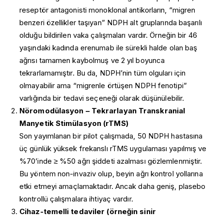
reseptör antagonisti monoklonal antikorların, “migren
benzeri özellikler taşıyan” NDPH alt gruplarında başarılı
olduğu bildirilen vaka çalışmaları vardır. Örneğin bir 46
yaşındaki kadında erenumab ile sürekli halde olan baş
ağrısı tamamen kaybolmuş ve 2 yıl boyunca
tekrarlamamıştır. Bu da, NDPH’nin tüm olguları için
olmayabilir ama “migrenle örtüşen NDPH fenotipi”
varlığında bir tedavi seçeneği olarak düşünülebilir.
Nöromodülasyon – Tekrarlayan Transkranial
Manyetik Stimülasyon (rTMS)
Son yayımlanan bir pilot çalışmada, 50 NDPH hastasına
üç günlük yüksek frekanslı rTMS uygulaması yapılmış ve
%70’inde ≥ %50 ağrı şiddeti azalması gözlemlenmiştir.
Bu yöntem non-invaziv olup, beyin ağrı kontrol yollarına
etki etmeyi amaçlamaktadır. Ancak daha geniş, plasebo
kontrollü çalışmalara ihtiyaç vardır.
Cihaz-temelli tedaviler (örneğin sinir