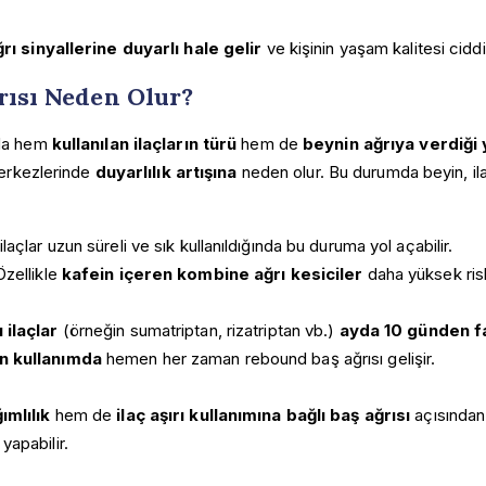
ğrı sinyallerine duyarlı hale gelir
ve kişinin yaşam kalitesi cidd
rısı Neden Olur?
nda hem
kullanılan ilaçların türü
hem de
beynin ağrıya verdiği 
 merkezlerinde
duyarlılık artışına
neden olur. Bu durumda beyin, ila
laçlar uzun süreli ve sık kullanıldığında bu duruma yol açabilir.
 Özellikle
kafein içeren kombine ağrı kesiciler
daha yüksek risk
 ilaçlar
(örneğin sumatriptan, rizatriptan vb.)
ayda 10 günden f
n kullanımda
hemen her zaman rebound baş ağrısı gelişir.
ımlılık
hem de
ilaç aşırı kullanımına bağlı baş ağrısı
açısından 
yapabilir.