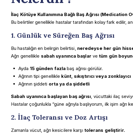
İlaç Kötüye Kullanımına Bağlı Baş Ağrısı (Medicatio
Bu belirtiler genellikle hastalar tarafından kolay fark edilir,
1. Günlük ve Süreğen Baş Ağrısı
Bu hastalığın en belirgin belirtisi,
neredeyse her gün hissed
Ağrı genellikle
sabah uyanınca başlar
ve
tüm gün boyun
Ayda
15 günden fazla
baş ağrısı görülür.
Ağrının tipi genellikle
künt, sıkıştırıcı veya zonklayıcı
Ağrının şiddeti
orta ya da şiddetli
Sabah uyanınca başlayan baş ağrısı
, vücuttaki ilaç sev
Hastalar çoğunlukla “güne ağrıyla başlıyorum, ilk işim ağrı k
2. İlaç Toleransı ve Doz Artışı
Zamanla vücut, ağrı kesicilere karşı
tolerans geliştirir.