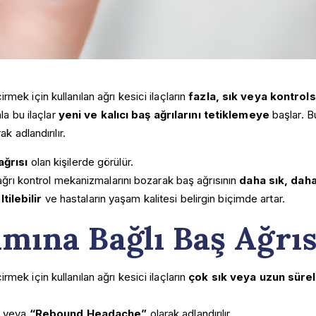
irmek için kullanılan ağrı kesici ilaçların
fazla, sık veya kontrol
la bu ilaçlar
yeni ve kalıcı baş ağrılarını tetiklemeye
başlar. B
ak adlandırılır.
ağrısı
olan kişilerde görülür.
 ağrı kontrol mekanizmalarını bozarak baş ağrısının
daha sık, daha
ilebilir
ve hastaların yaşam kalitesi belirgin biçimde artar.
ımına Bağlı Baş Ağrıs
irmek için kullanılan ağrı kesici ilaçların
çok sık veya uzun süreli
veya
“Rebound Headache”
olarak adlandırılır.