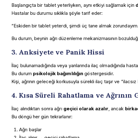
Başlangıçta bir tablet yeterliyken, aynı etkiyi sağlamak için
Hastalar bu durumu sıklıkla şöyle tarif eder:
“Eskiden bir tablet yeterdi, şimdi üç tane almak zorundayım
Bu durum, beynin ağrı düzenleme mekanizmasının bozulduğunu
3. Anksiyete ve Panik Hissi
İlaç bulunamadığında veya yanlarında ilaç olmadığında hasta
Bu durum
psikolojik bağımlılığın
göstergesidir.
Kişi, ağrının geleceği korkusuyla sürekli ilaç taşır ve “ilacsı
4. Kısa Süreli Rahatlama ve Ağrının
İlaç alındıktan sonra ağrı
geçici olarak azalır
, ancak
birka
Bu döngü her gün tekrarlanır:
Ağrı başlar
İlaç alınır → geçici rahatlama