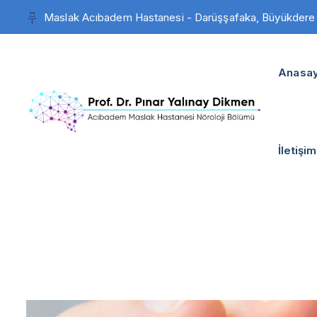
Maslak Acıbadem Hastanesi - Darüşşafaka, Büyükdere C
Anasay
İletişim
İlaç Köt