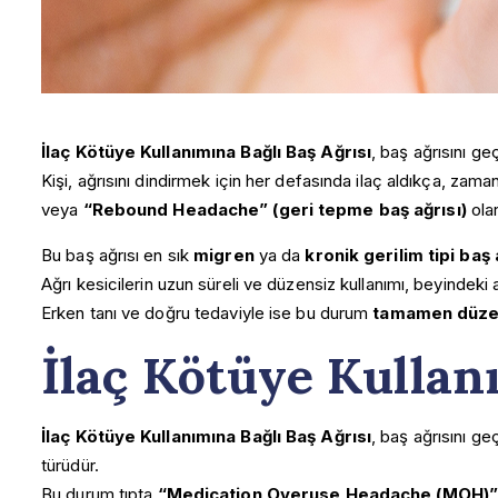
İlaç Kötüye Kullanımına Bağlı Baş Ağrısı
, baş ağrısını geç
Kişi, ağrısını dindirmek için her defasında ilaç aldıkça, zaman
veya
“Rebound Headache” (geri tepme baş ağrısı)
olar
Bu baş ağrısı en sık
migren
ya da
kronik gerilim tipi baş 
Ağrı kesicilerin uzun süreli ve düzensiz kullanımı, beyindeki
Erken tanı ve doğru tedaviyle ise bu durum
tamamen düzelt
İlaç Kötüye Kullan
İlaç Kötüye Kullanımına Bağlı Baş Ağrısı
, baş ağrısını geç
türüdür.
Bu durum tıpta
“Medication Overuse Headache (MOH)”