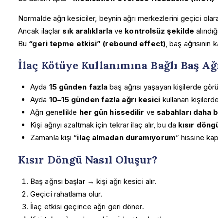
Normalde ağrı kesiciler, beynin ağrı merkezlerini geçici olar
Ancak ilaçlar
sık aralıklarla
ve
kontrolsüz şekilde
alındı
Bu
“geri tepme etkisi” (rebound effect)
, baş ağrısının 
İlaç Kötüye Kullanımına Bağlı Baş Ağr
Ayda
15 günden fazla
baş ağrısı yaşayan kişilerde görü
Ayda
10–15 günden fazla ağrı kesici
kullanan kişilerde
Ağrı genellikle
her gün hissedilir
ve
sabahları daha be
Kişi ağrıyı azaltmak için tekrar ilaç alır, bu da
kısır dön
Zamanla kişi “
ilaç almadan duramıyorum
” hissine kap
Kısır Döngü Nasıl Oluşur?
Baş ağrısı başlar → kişi ağrı kesici alır.
Geçici rahatlama olur.
İlaç etkisi geçince ağrı geri döner.