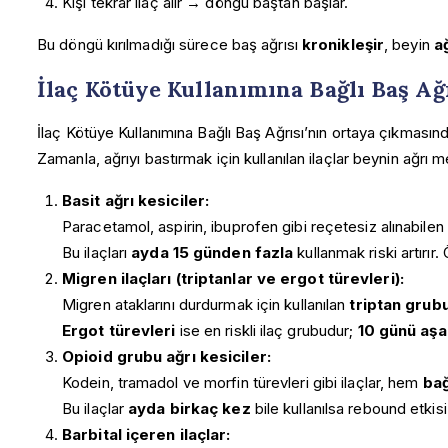
Kişi tekrar ilaç alır → döngü baştan başlar.
Bu döngü kırılmadığı sürece baş ağrısı
kronikleşir
, beyin
a
İlaç Kötüye Kullanımına Bağlı Baş Ağ
İlaç Kötüye Kullanımına Bağlı Baş Ağrısı’nın ortaya çıkması
Zamanla, ağrıyı bastırmak için kullanılan ilaçlar beynin ağrı
Basit ağrı kesiciler:
Paracetamol, aspirin, ibuprofen gibi reçetesiz alınabilen i
Bu ilaçları
ayda 15 günden fazla
kullanmak riski artırır.
Migren ilaçları (triptanlar ve ergot türevleri):
Migren ataklarını durdurmak için kullanılan
triptan grubu
Ergot türevleri
ise en riskli ilaç grubudur;
10 günü aşa
Opioid grubu ağrı kesiciler:
Kodein, tramadol ve morfin türevleri gibi ilaçlar, hem
bağ
Bu ilaçlar
ayda birkaç kez
bile kullanılsa rebound etkisi 
Barbital içeren ilaçlar: