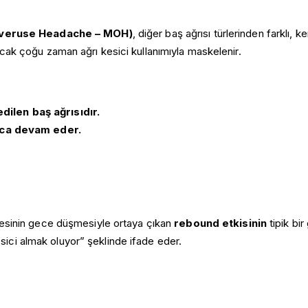
n Overuse Headache – MOH)
, diğer baş ağrısı türlerinden farklı, 
 ancak çoğu zaman ağrı kesici kullanımıyla maskelenir.
ilen baş ağrısıdır.
ca devam eder.
iyesinin gece düşmesiyle ortaya çıkan
rebound etkisinin
tipik bir
esici almak oluyor” şeklinde ifade eder.