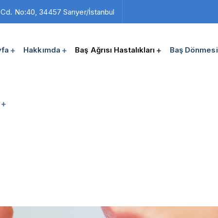
d. No:40, 34457 Sarıyer/İstanbul
fa
Hakkımda
Baş Ağrısı Hastalıkları
Baş Dönmesi 
üye Kullanımına Bağlı B