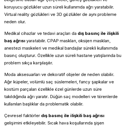
İntrakraniyal Hipotansiyon Baş Ağrısı
koruyucu gözlükler uzun süreli kullanımda ağrı yaratabilir.
Israrlı İdiyopatik Yüz Ağrısı
Küme Tipi Baş Ağrısı
Virtual reality gözlükleri ve 3D gözlükler de aynı probleme
Migren
neden olur.
Nervus İntermedius Nevraljisi
Medikal cihazlar ve tedavi araçları da
dış basınç ile ilişkili
Nummular Baş Ağrısı
Oksipital Nevralji
baş ağrısı
yaratabilir. CPAP maskları, oksijen maskları,
Öksürük ile İlişkili Baş Ağrısı
anestezi maskeleri ve medikal bandajlar sürekli kullanımda
Seksüel Aktivite ile İlişkili Baş Ağrısı
basınç oluşturur. Özellikle uzun süreli hastane yatışlarında bu
Servikojenik Baş Ağrısı
problem sıkça karşılaşılır.
Trigeminal Nevralji
Yanan Ağız Sendromu
Moda aksesuarları ve dekoratif objeler de neden olabilir.
Yeni Günlük Israrcı Baş Ağrısı (NDPH)
Ağır küpeler, volümlü saç süslemeleri, fancy şapkalar ve
kostüm parçaları özellikle özel günlerde uzun süre
takıldığında ağrı yaratır. Düğün saç modelleri ve törenlerde
kullanılan başlıklar da problematik olabilir.
Çevresel faktörler
dış basınç ile ilişkili baş ağrısı
gelişimini etkileyebilir. Sıcak hava koşullarında şişen