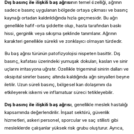
Dış basınç ile ilişkili baş ağrısı
nın temel özelliği, ağrının
sadece basınç uygulanan bölgede ortaya çıkması ve basınç
kaynağı ortadan kaldırıldığında hızla geçmesidir. Bu ağrı
genellikle hafif-orta şiddette olup, hasta tarafından baskı
hissi, gerginlik veya sıkışma şeklinde tanımlanır. Ağrının
karakteri genellikle sürekli ve zonklayıcı olmayan türdedir.
Bu baş ağrısı türünün patofizyolojisi nispeten basittir. Dış
basınç, kafatası üzerindeki yumuşak dokuları, kasları ve sinir
uçlarını irritasyona uğratır. Özellikle trigeminal sinirin dalları ve
oksipital sinirler basınç altında kaldığında ağrı sinyalleri beyne
iletilir. Uzun süreli basınç, bölgesel kan dolaşımını da
etkileyerek iskemi ve inflamatuar süreci tetikleyebilir.
Dış basınç ile ilişkili baş ağrısı
, genellikle meslek hastalığı
kapsamında değerlendirilir. İnşaat sektörü, güvenlik
hizmetleri, askeri personel, sporcular ve saç stillisti gibi
mesleklerde çalışanlar yüksek risk grubu oluşturur. Ayrıca,