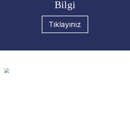
Bilgi
Tıklayınız
Prof. Dr. Pınar Yalınay Dikmen, nörolojik hastalıkların tanı ve
tedavisinde modern tıbbın güncel olanaklarını kullanan,
akademik çalışmalarıyla bilimsel literatürü yakından takip
eden bir nöroloji uzmanıdır. Etik ilkelere bağlı, kanıta dayalı ve
güvenilir sağlık hizmeti sunmayı temel yaklaşım olarak
benimsemektedir.