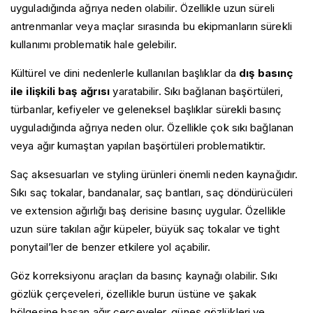
uyguladığında ağrıya neden olabilir. Özellikle uzun süreli
antrenmanlar veya maçlar sırasında bu ekipmanların sürekli
kullanımı problematik hale gelebilir.
Kültürel ve dini nedenlerle kullanılan başlıklar da
dış basınç
Anasayfa
ile ilişkili baş ağrısı
yaratabilir. Sıkı bağlanan başörtüleri,
Hakkımda
türbanlar, kefiyeler ve geleneksel başlıklar sürekli basınç
Prof. Dr. Pınar Yalınay Dikmen
Baş Ağrısı Hastalıkları
uyguladığında ağrıya neden olur. Özellikle çok sıkı bağlanan
Videolar
Akut Sinüzite Bağlı Baş Ağrısı
veya ağır kumaştan yapılan başörtüleri problematiktir.
Baş Dönmesi Hastalıkları
Galeri
Alkolün Neden Olduğu Baş Ağrısı
Bilimsel Yayınlar
Benign Paroksismal Pozisyonel Vertigo
Blog
Saç aksesuarları ve styling ürünleri önemli neden kaynağıdır.
Dış Basınç ile İlişkili Baş Ağrısı
Kitaplarım
Dizziness (Baş Dönmesi)
İletişim
Egzersiz Baş Ağrısı
Sıkı saç tokalar, bandanalar, saç bantları, saç döndürücüleri
Kalıcı Postüral-Algısal Baş Dönmesi (PPPD)
Enfeksiyona Bağlı Baş Ağrısı
ve extension ağırlığı baş derisine basınç uygular. Özellikle
Meniere Hastalığı
Gerilim Tipi Baş Ağrısı
uzun süre takılan ağır küpeler, büyük saç tokalar ve tight
Vestibüler Migren
Glossofaringeal Nevralji
Vestibüler Nörit
ponytail’ler de benzer etkilere yol açabilir.
Gök Gürültüsü Baş Ağrısı
İdiopatik Saplanıcı Baş Ağrısı
Göz korreksiyonu araçları da basınç kaynağı olabilir. Sıkı
İlaç Kötüye Kullanımına Bağlı Baş Ağrısı
gözlük çerçeveleri, özellikle burun üstüne ve şakak
İntrakraniyal Hipertansiyon Baş Ağrısı
bölgesine basan ağır çerçeveler, güneş gözlükleri ve