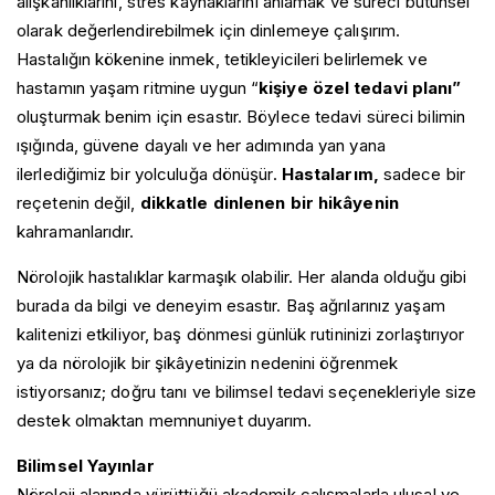
alışkanlıklarını, stres kaynaklarını anlamak ve süreci bütünsel
İntrakraniyal Hipertansiyon Baş Ağrısı
olarak değerlendirebilmek için dinlemeye çalışırım.
İntrakraniyal Hipotansiyon Baş Ağrısı
Hastalığın kökenine inmek, tetikleyicileri belirlemek ve
Israrlı İdiyopatik Yüz Ağrısı
hastamın yaşam ritmine uygun “
kişiye özel tedavi planı”
Küme Tipi Baş Ağrısı
oluşturmak benim için esastır. Böylece tedavi süreci bilimin
Migren
ışığında, güvene dayalı ve her adımında yan yana
Nervus İntermedius Nevraljisi
Nummular Baş Ağrısı
ilerlediğimiz bir yolculuğa dönüşür.
H
astalarım
,
sadece bir
Oksipital Nevralji
reçetenin değil,
dikkatle dinlenen bir hikâyenin
Öksürük ile İlişkili Baş Ağrısı
kahramanlarıdır.
Seksüel Aktivite ile İlişkili Baş Ağrısı
Servikojenik Baş Ağrısı
Nörolojik hastalıklar karmaşık olabilir. Her alanda olduğu gibi
Trigeminal Nevralji
burada da bilgi ve deneyim esastır. Baş ağrılarınız yaşam
Yanan Ağız Sendromu
kalitenizi etkiliyor, baş dönmesi günlük rutininizi zorlaştırıyor
Yeni Günlük Israrcı Baş Ağrısı (NDPH)
ya da nörolojik bir şikâyetinizin nedenini öğrenmek
istiyorsanız; doğru tanı ve bilimsel tedavi seçenekleriyle size
destek olmaktan memnuniyet duyarım.
Bilimsel Yayınlar
Nöroloji alanında yürüttüğü akademik çalışmalarla ulusal ve