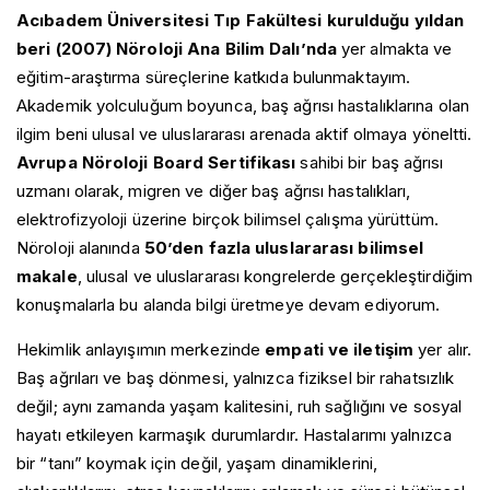
Acıbadem Üniversitesi
Tıp Fakültesi kurulduğu yıldan
beri (2007) Nöroloji Ana Bilim Dalı’nda
yer almakta ve
eğitim-araştırma süreçlerine katkıda bulunmaktayım.
Akademik yolculuğum boyunca, baş ağrısı hastalıklarına olan
ilgim beni ulusal ve uluslararası arenada aktif olmaya yöneltti.
Avrupa Nöroloji Board Sertifikası
sahibi bir baş ağrısı
Anasayfa
uzmanı olarak, migren ve diğer baş ağrısı hastalıkları,
Hakkımda
elektrofizyoloji üzerine birçok bilimsel çalışma yürüttüm.
Prof. Dr. Pınar Yalınay Dikmen
Baş Ağrısı Hastalıkları
Nöroloji alanında
50’den fazla uluslararası bilimsel
Videolar
Akut Sinüzite Bağlı Baş Ağrısı
Baş Dönmesi Hastalıkları
makale
, ulusal ve uluslararası kongrelerde gerçekleştirdiğim
Galeri
Alkolün Neden Olduğu Baş Ağrısı
Bilimsel Yayınlar
Benign Paroksismal Pozisyonel Vertigo
konuşmalarla bu alanda bilgi üretmeye devam ediyorum.
Blog
Dış Basınç ile İlişkili Baş Ağrısı
Kitaplarım
Dizziness (Baş Dönmesi)
İletişim
Egzersiz Baş Ağrısı
Hekimlik anlayışımın merkezinde
empati ve iletişim
yer alır.
Kalıcı Postüral-Algısal Baş Dönmesi (PPPD)
Enfeksiyona Bağlı Baş Ağrısı
Meniere Hastalığı
Baş ağrıları ve baş dönmesi, yalnızca fiziksel bir rahatsızlık
Gerilim Tipi Baş Ağrısı
Vestibüler Migren
değil; aynı zamanda yaşam kalitesini, ruh sağlığını ve sosyal
Glossofaringeal Nevralji
Vestibüler Nörit
hayatı etkileyen karmaşık durumlardır. Hastalarımı yalnızca
Gök Gürültüsü Baş Ağrısı
İdiopatik Saplanıcı Baş Ağrısı
bir “tanı” koymak için değil, yaşam dinamiklerini,
İlaç Kötüye Kullanımına Bağlı Baş Ağrısı