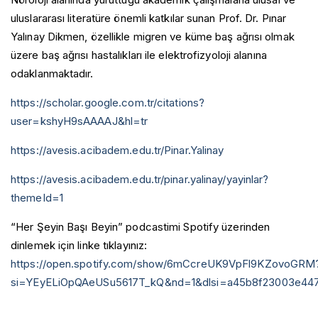
uluslararası literatüre önemli katkılar sunan Prof. Dr. Pınar
Yalınay Dikmen, özellikle migren ve küme baş ağrısı olmak
üzere baş ağrısı hastalıkları ile elektrofizyoloji alanına
odaklanmaktadır.
https://scholar.google.com.tr/citations?
user=kshyH9sAAAAJ&hl=tr
https://avesis.acibadem.edu.tr/Pinar.Yalinay
https://avesis.acibadem.edu.tr/pinar.yalinay/yayinlar?
themeId=1
“Her Şeyin Başı Beyin” podcastimi Spotify üzerinden
dinlemek için linke tıklayınız:
https://open.spotify.com/show/6mCcreUK9VpFl9KZovoGRM
si=YEyELiOpQAeUSu5617T_kQ&nd=1&dlsi=a45b8f23003e44