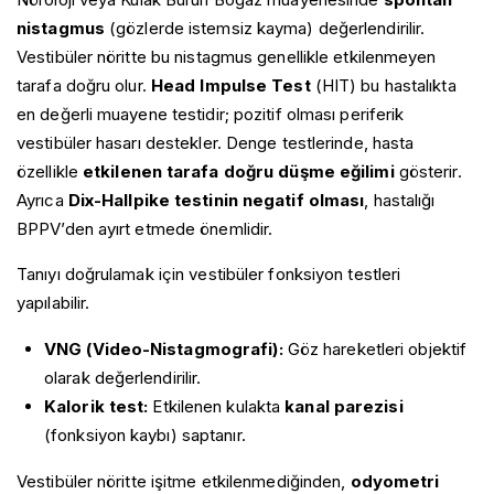
nistagmus
(gözlerde istemsiz kayma) değerlendirilir.
Vestibüler nöritte bu nistagmus genellikle etkilenmeyen
tarafa doğru olur.
Head Impulse Test
(HIT) bu hastalıkta
en değerli muayene testidir; pozitif olması periferik
vestibüler hasarı destekler. Denge testlerinde, hasta
özellikle
etkilenen tarafa doğru düşme eğilimi
gösterir.
Ayrıca
Dix-Hallpike testinin negatif olması
, hastalığı
BPPV’den ayırt etmede önemlidir.
Tanıyı doğrulamak için vestibüler fonksiyon testleri
yapılabilir.
VNG (Video-Nistagmografi):
Göz hareketleri objektif
olarak değerlendirilir.
Kalorik test:
Etkilenen kulakta
kanal parezisi
(fonksiyon kaybı) saptanır.
Vestibüler nöritte işitme etkilenmediğinden,
odyometri