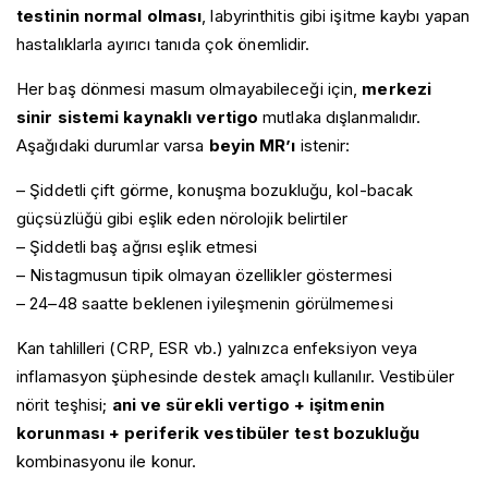
testinin normal olması
, labyrinthitis gibi işitme kaybı yapan
hastalıklarla ayırıcı tanıda çok önemlidir.
Her baş dönmesi masum olmayabileceği için,
merkezi
sinir sistemi kaynaklı vertigo
mutlaka dışlanmalıdır.
Aşağıdaki durumlar varsa
beyin MR’ı
istenir:
– Şiddetli çift görme, konuşma bozukluğu, kol-bacak
güçsüzlüğü gibi eşlik eden nörolojik belirtiler
– Şiddetli baş ağrısı eşlik etmesi
– Nistagmusun tipik olmayan özellikler göstermesi
– 24–48 saatte beklenen iyileşmenin görülmemesi
Kan tahlilleri (CRP, ESR vb.) yalnızca enfeksiyon veya
inflamasyon şüphesinde destek amaçlı kullanılır. Vestibüler
nörit teşhisi;
ani ve sürekli vertigo + işitmenin
korunması + periferik vestibüler test bozukluğu
kombinasyonu ile konur.