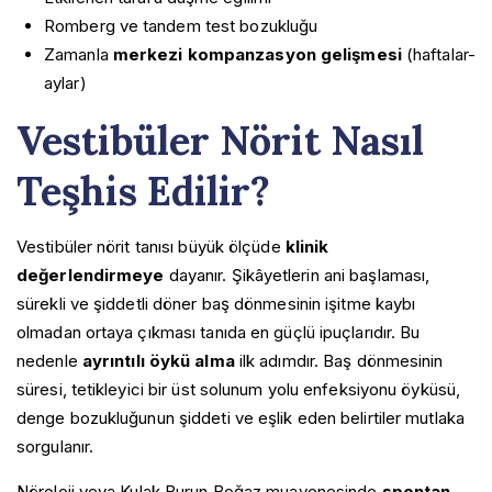
Romberg ve tandem test bozukluğu
Zamanla
merkezi kompanzasyon gelişmesi
(haftalar-
aylar)
Vestibüler Nörit Nasıl
Teşhis Edilir?
Vestibüler nörit tanısı büyük ölçüde
klinik
değerlendirmeye
dayanır. Şikâyetlerin ani başlaması,
sürekli ve şiddetli döner baş dönmesinin işitme kaybı
olmadan ortaya çıkması tanıda en güçlü ipuçlarıdır. Bu
nedenle
ayrıntılı öykü alma
ilk adımdır. Baş dönmesinin
süresi, tetikleyici bir üst solunum yolu enfeksiyonu öyküsü,
denge bozukluğunun şiddeti ve eşlik eden belirtiler mutlaka
sorgulanır.
Nöroloji veya Kulak Burun Boğaz muayenesinde
spontan