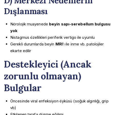
D) Merkezi Nedenlerin
Dışlanması
Nörolojik muayenede
beyin sapı-serebellum bulgusu
yok
Nistagmus özellikleri periferik vertigo ile uyumlu
Gerekli durumlarda beyin
MRI
’ı ile inme vb. patolojiler
ekarte edilir
Destekleyici (Ancak
zorunlu olmayan)
Bulgular
Öncesinde viral enfeksiyon öyküsü (soğuk algınlığı, grip
vb)
Etkilenen tarafa düşme eğilimi