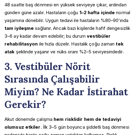
48 saatte baş dönmesi en yüksek seviyeye çıkar, ardından
günden güne azalır. Hastaların çoğu
1–2 hafta içinde
normal
yaşamına dönebilir. Uygun tedavi ile hastaların %80–90’ında
tam iyileşme
sağlanır. Ancak bazı kişilerde hafif dengesizlik
3–6 ay kadar devam edebilir; bu durum
vestibüler
rehabilitasyon
ile hızla düzelir. Hastalık çoğu zaman
tek
atak
şeklinde yaşanır ve nüks oranı %2–5 seviyesindedir.
3. Vestibüler Nörit
Sırasında Çalışabilir
Miyim? Ne Kadar İstirahat
Gerekir?
Akut dönemde çalışma
hem risklidir hem de tedaviyi
olumsuz etkiler
. İlk 3–5 gün boyunca şiddetli baş dönmesi
nedeniyle hasta çoğu zaman yataktan kalkamaz. Riskli