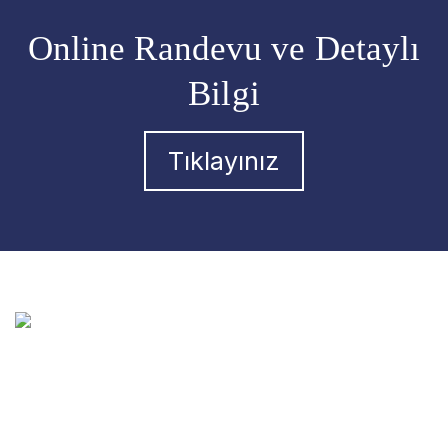
Online Randevu ve Detaylı
Bilgi
Tıklayınız
Prof. Dr. Pınar Yalınay Dikmen, nörolojik hastalıkların tanı ve
tedavisinde modern tıbbın güncel olanaklarını kullanan,
akademik çalışmalarıyla bilimsel literatürü yakından takip