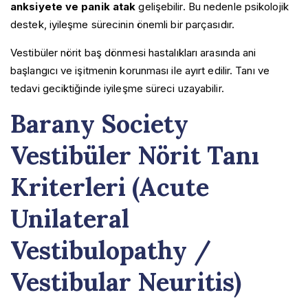
anksiyete ve panik atak
gelişebilir. Bu nedenle psikolojik
Nummular Baş Ağrısı
destek, iyileşme sürecinin önemli bir parçasıdır.
Oksipital Nevralji
Öksürük ile İlişkili Baş Ağrısı
Vestibüler nörit baş dönmesi hastalıkları arasında ani
Seksüel Aktivite ile İlişkili Baş Ağrısı
başlangıcı ve işitmenin korunması ile ayırt edilir. Tanı ve
Servikojenik Baş Ağrısı
tedavi geciktiğinde iyileşme süreci uzayabilir.
Trigeminal Nevralji
Yanan Ağız Sendromu
Barany Society
Yeni Günlük Israrcı Baş Ağrısı (NDPH)
Vestibüler Nörit Tanı
Kriterleri (Acute
Unilateral
Vestibulopathy /
Vestibular Neuritis)