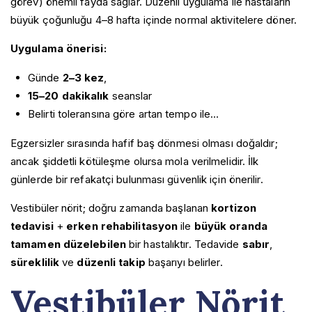
görev) önemli fayda sağlar. Düzenli uygulama ile hastaların
büyük çoğunluğu 4–8 hafta içinde normal aktivitelere döner.
Uygulama önerisi:
Günde
2–3 kez
,
15–20 dakikalık
seanslar
Belirti toleransına göre artan tempo ile…
Egzersizler sırasında hafif baş dönmesi olması doğaldır;
ancak şiddetli kötüleşme olursa mola verilmelidir. İlk
günlerde bir refakatçi bulunması güvenlik için önerilir.
Vestibüler nörit; doğru zamanda başlanan
kortizon
tedavisi
+
erken rehabilitasyon
ile
büyük oranda
tamamen düzelebilen
bir hastalıktır. Tedavide
sabır
,
süreklilik
ve
düzenli takip
başarıyı belirler.
Vestibüler Nörit