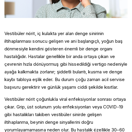
Vestibüler nörit, iç kulakta yer alan denge sinirinin
iltihaplanması sonucu gelişen ve ani başlangıçlı, yoğun baş
dönmesiyle kendini gösteren önemli bir denge organı
hastalığıdır. Hastalar genellikle bir anda ortaya çıkan ve
çevrenin hızla dönüyormuş gibi hissedildiği vertigo nedeniyle
ayağa kalkmakta zorlanır; şiddetli bulantı, kusma ve denge
kaybı tabloya eşlik eder. Bu durum çoğu zaman acil servise
başvuru gerektirir ve günlük yaşamı ciddi şekilde kısıtlar.
Vestibüler nörit çoğunlukla viral enfeksiyonlar sonrası ortaya
çıkar. Grip, üst solunum yolu enfeksiyonları veya COVID-19
gibi hastalıkları takiben vestibüler sinirde gelişen
iltihaplanma, beynin denge sinyallerini doğru
yorumlayamamasına neden olur. Bu hastalık özellikle 30–60