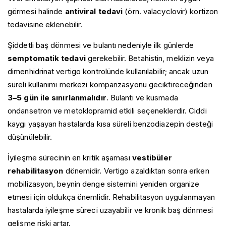
görmesi halinde
antiviral tedavi
(örn. valacyclovir) kortizon
tedavisine eklenebilir.
Şiddetli baş dönmesi ve bulantı nedeniyle ilk günlerde
semptomatik tedavi
gerekebilir. Betahistin, meklizin veya
dimenhidrinat vertigo kontrolünde kullanılabilir; ancak uzun
süreli kullanımı merkezi kompanzasyonu geciktireceğinden
3–5 gün ile sınırlanmalıdır
. Bulantı ve kusmada
ondansetron ve metoklopramid etkili seçeneklerdir. Ciddi
kaygı yaşayan hastalarda kısa süreli benzodiazepin desteği
düşünülebilir.
İyileşme sürecinin en kritik aşaması
vestibüler
rehabilitasyon
dönemidir. Vertigo azaldıktan sonra erken
mobilizasyon, beynin denge sistemini yeniden organize
etmesi için oldukça önemlidir. Rehabilitasyon uygulanmayan
hastalarda iyileşme süreci uzayabilir ve kronik baş dönmesi
gelişme riski artar.