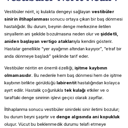
Vestibüler nörit, iç kulakta dengeyi sağlayan
vestibüler
sinirin iltihaplanması
sonucu ortaya çıkan bir baş dönmesi
hastalığıdır. Bu durum, beynin denge merkezine iletilen
sinyallerin ani şekilde bozulmasına neden olur ve
şiddetli,
aniden başlayan vertigo atakları
yla kendini gösterir.
Hastalar genellikle “yer ayağımın altından kayıyor”, “etraf bir
anda dönmeye başladı” şeklinde tarif eder.
Vestibüler nöritin en önemli özelliği,
işitme kaybının
olmamasıdır
. Bu nedenle hem baş dönmesi hem de işitme
kaybının birlikte görüldüğü
labirentit
hastalığından kolayca
ayırt edilir. Hastalık çoğunlukla
tek kulağı
etkiler ve o
taraftaki denge sinirinin işlevi geçici olarak zayıflar.
İltihaplanma sonucu vestibüler sinirdeki sinir iletimi bozulur;
bu durum beyni şaşırtır ve
denge algısında ani kopukluk
oluşur. Vücut bu beklenmedik durumu telafi etmeye