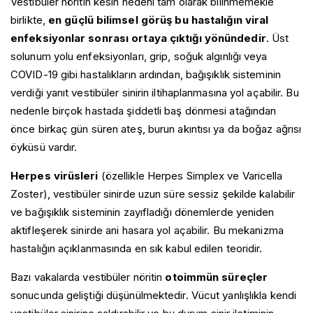
Vestibüler nöritin kesin nedeni tam olarak bilinmemekle
birlikte,
en güçlü bilimsel görüş bu hastalığın viral
enfeksiyonlar sonrası ortaya çıktığı yönündedir
. Üst
solunum yolu enfeksiyonları, grip, soğuk algınlığı veya
COVID-19 gibi hastalıkların ardından, bağışıklık sisteminin
verdiği yanıt vestibüler sinirin iltihaplanmasına yol açabilir. Bu
nedenle birçok hastada şiddetli baş dönmesi atağından
önce birkaç gün süren ateş, burun akıntısı ya da boğaz ağrısı
öyküsü vardır.
Herpes virüsleri
(özellikle Herpes Simplex ve Varicella
Zoster), vestibüler sinirde uzun süre sessiz şekilde kalabilir
ve bağışıklık sisteminin zayıfladığı dönemlerde yeniden
aktifleşerek sinirde ani hasara yol açabilir. Bu mekanizma
hastalığın açıklanmasında en sık kabul edilen teoridir.
Bazı vakalarda vestibüler nöritin
otoimmün süreçler
sonucunda geliştiği düşünülmektedir. Vücut yanlışlıkla kendi