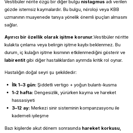
Vestibüler nörite özgü bir diğer bulgu
nistagmus
adı verilen
Anasayfa
gözde istemsiz kaymalardır. Bu bulgu, nöroloji veya KBB
Hakkımda
uzmanının muayenede tanıya yönelik önemli ipuçları almasını
Prof. Dr. Pınar Yalınay Dikmen
Baş Ağrısı Hastalıkları
sağlar.
Videolar
Akut Sinüzite Bağlı Baş Ağrısı
Baş Dönmesi Hastalıkları
Galeri
Ayırıcı bir özellik olarak işitme korunur.
Vestibüler nöritte
Alkolün Neden Olduğu Baş Ağrısı
Bilimsel Yayınlar
Benign Paroksismal Pozisyonel Vertigo
kulakta çınlama veya belirgin işitme kaybı beklenmez. Bu
Blog
Dış Basınç ile İlişkili Baş Ağrısı
Kitaplarım
Dizziness (Baş Dönmesi)
durum, iç kulağın işitme kısmının etkilenmediğini gösterir ve
İletişim
Egzersiz Baş Ağrısı
Kalıcı Postüral-Algısal Baş Dönmesi (PPPD)
labirentit
gibi diğer hastalıklardan ayrımda kritik rol oynar.
Enfeksiyona Bağlı Baş Ağrısı
Meniere Hastalığı
Gerilim Tipi Baş Ağrısı
Vestibüler Migren
Hastalığın doğal seyri şu şekildedir:
Glossofaringeal Nevralji
Vestibüler Nörit
Gök Gürültüsü Baş Ağrısı
İlk 1–3 gün:
Şiddetli vertigo + yoğun bulantı-kusma
İdiopatik Saplanıcı Baş Ağrısı
1–2 hafta:
Dengesizlik, yürürken kayma ve hareket
İlaç Kötüye Kullanımına Bağlı Baş Ağrısı
hassasiyeti
İntrakraniyal Hipertansiyon Baş Ağrısı
İntrakraniyal Hipotansiyon Baş Ağrısı
3–12 ay:
Merkezi sinir sisteminin kompanzasyonu ile
Israrlı İdiyopatik Yüz Ağrısı
kademeli iyileşme
Küme Tipi Baş Ağrısı
Migren
Bazı kişilerde akut dönem sonrasında
hareket korkusu,
Nervus İntermedius Nevraljisi